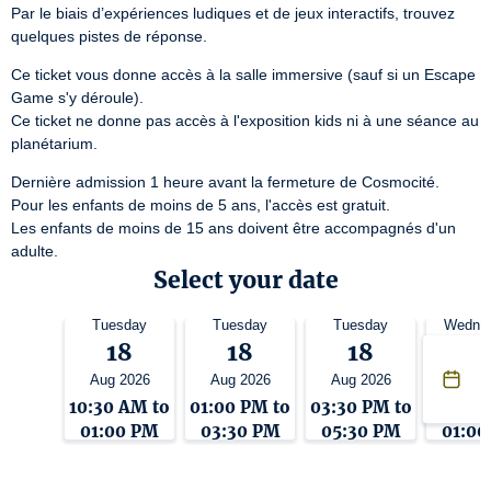
Par le biais d’expériences ludiques et de jeux interactifs, trouvez 
quelques pistes de réponse.
Ce ticket vous donne accès à la salle immersive (sauf si un Escape 
Game s'y déroule).

Ce ticket ne donne pas accès à l'exposition kids ni à une séance au 
planétarium.
Dernière admission 1 heure avant la fermeture de Cosmocité.

Pour les enfants de moins de 5 ans, l'accès est gratuit.

Les enfants de moins de 15 ans doivent être accompagnés d'un 
adulte.
Select your date
Tuesday
Tuesday
Tuesday
Wedne
18
18
18
1
Aug 2026
Aug 2026
Aug 2026
Aug 2
10:30 AM to
01:00 PM to
03:30 PM to
10:30 
01:00 PM
03:30 PM
05:30 PM
01:00