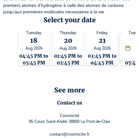
premiers atomes d’hydrogène à celle des atomes de carbone 
jusqu’aux premières molécules nécessaires à la vie.
Select your date
Tuesday
Thursday
Friday
Tues
18
20
21
2
Aug 2026
Aug 2026
Aug 2026
Aug 2
04:45 PM to
01:45 PM to
03:45 PM to
04:45 
05:45 PM
02:45 PM
04:45 PM
05:4
See more
Contact us
Cosmocité
85 Cours Saint-André 38800 Le Pont-de-Claix
contact@cosmocite.fr