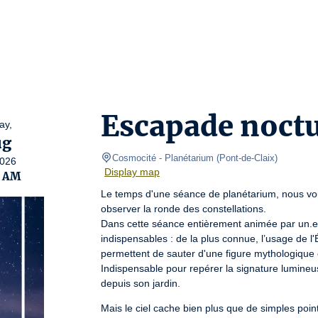
Escapade noct
ay,
ug
Cosmocité
- Planétarium 
(
Pont-de-Claix
)
026
Display map
0 AM
Le temps d'une séance de planétarium, nous vo
observer la ronde des constellations.

Dans cette séance entièrement animée par un.e 
indispensables : de la plus connue, l’usage de l'É
permettent de sauter d'une figure mythologique e
Indispensable pour repérer la signature lumineuse
depuis son jardin.
Mais le ciel cache bien plus que de simples poi