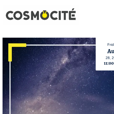
Frid
A
28,
2
11:0